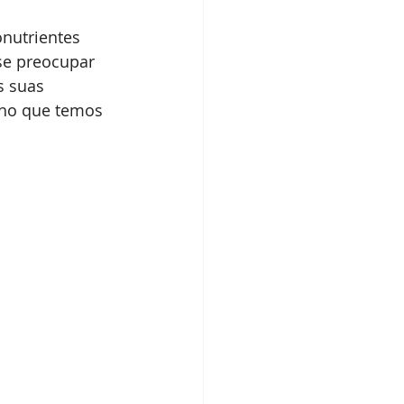
nutrientes 
 se preocupar 
s suas 
cho que temos 