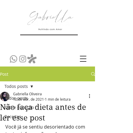
Post
Todos posts
Gabriella Oliveira
Todos posts
12 de abr. de 2021
1 min de leitura
Não faça dieta antes de
Sobre nutrição
ler esse post
Receitas
Você já se sentiu desorientado com 