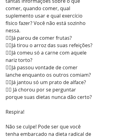
tantas informações sobre o que 
comer, quando comer, qual 
suplemento usar e qual exercício 
físico fazer? Você não está sozinho 
nessa.
👉🏼Já parou de comer frutas?
👉🏼Já tirou o arroz das suas refeições?
👉🏼Já comeu só a carne com aquele 
nariz torto?
👉🏼Já passou vontade de comer 
lanche enquanto os outros comiam?
👉🏼Já jantou só um prato de alface?
👉🏼 Já chorou por se perguntar 
porque suas dietas nunca dão certo?
Respira!
Não se culpe! Pode ser que você 
tenha embarcado na dieta radical de 