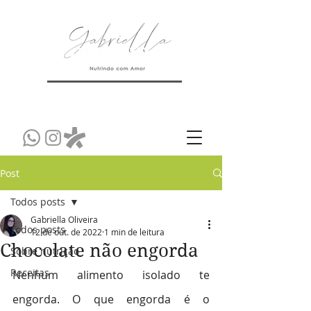
Post
Todos posts
Gabriella Oliveira
Todos posts
12 de out. de 2022
1 min de leitura
Chocolate não engorda
Sobre nutrição
Receitas
Nenhum alimento isolado te 
engorda. O que engorda é o 